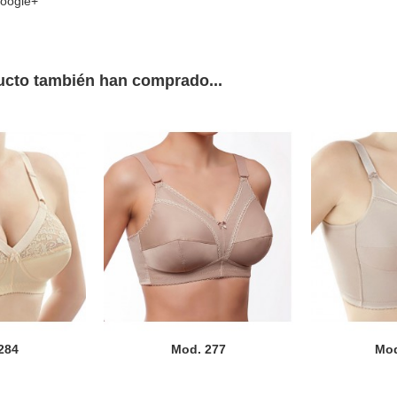
oogle+
ucto también han comprado...
284
Mod. 277
Mod