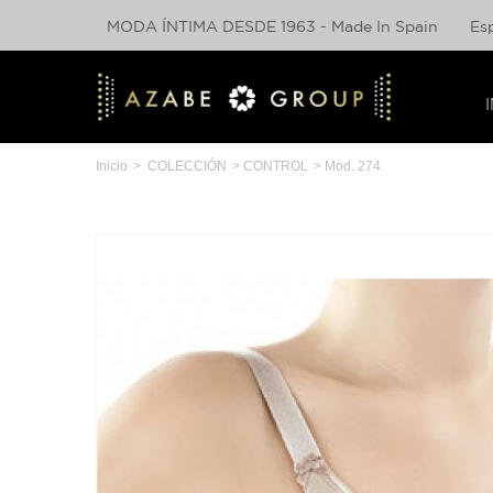
MODA ÍNTIMA DESDE 1963 - Made In Spain
Es
Inicio
>
COLECCIÓN
>
CONTROL
>
Mod. 274