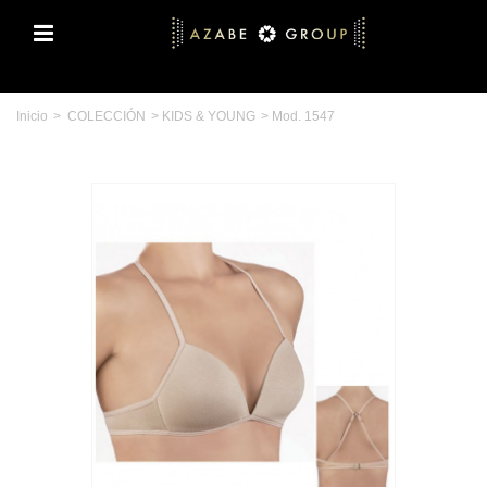
Inicio
>
COLECCIÓN
>
KIDS & YOUNG
>
Mod. 1547