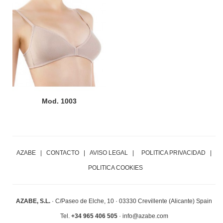
Mod. 1003
AZABE
|
CONTACTO
|
AVISO LEGAL
|
POLITICA PRIVACIDAD
|
POLITICA COOKIES
AZABE, S.L.
·
C/Paseo de Elche, 10 ·
03330 Crevillente (Alicante) Spain
Tel.
+34 965 406 505
· info@azabe.com